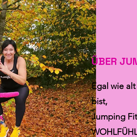
ÜBER JU
Egal wie alt
bist,
Jumping Fit
WOHLFÜHL