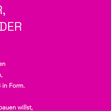
,
NDER
nen
,
 in Form.
bauen willst,