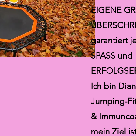
EIGENE G
ÜBERSCHRE
garantiert 
SPASS und
ERFOLGSER
Ich bin Dian
Jumping-Fit
& Immunco
mein Ziel is