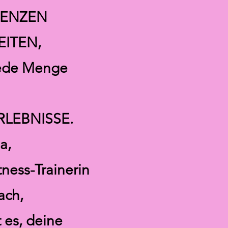
RENZEN
ITEN,
jede Menge
LEBNISSE.
a,
ness-Trainerin
ach,
t es, deine