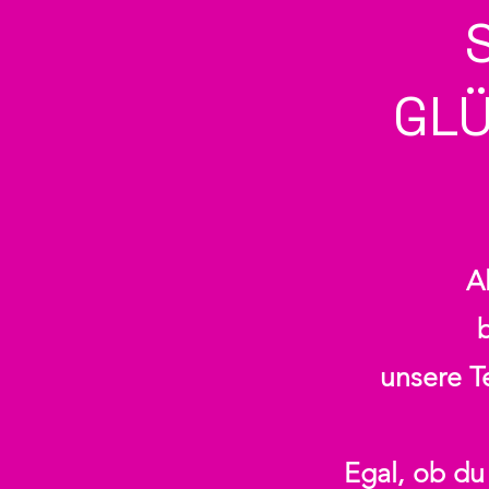
GLÜ
Al
unsere T
Egal, ob du 